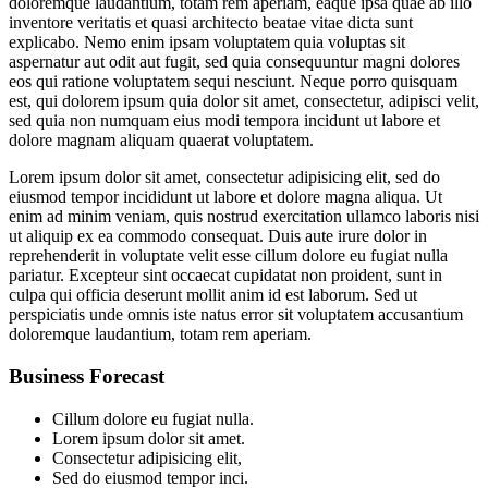
doloremque laudantium, totam rem aperiam, eaque ipsa quae ab illo
inventore veritatis et quasi architecto beatae vitae dicta sunt
explicabo. Nemo enim ipsam voluptatem quia voluptas sit
aspernatur aut odit aut fugit, sed quia consequuntur magni dolores
eos qui ratione voluptatem sequi nesciunt. Neque porro quisquam
est, qui dolorem ipsum quia dolor sit amet, consectetur, adipisci velit,
sed quia non numquam eius modi tempora incidunt ut labore et
dolore magnam aliquam quaerat voluptatem.
Lorem ipsum dolor sit amet, consectetur adipisicing elit, sed do
eiusmod tempor incididunt ut labore et dolore magna aliqua. Ut
enim ad minim veniam, quis nostrud exercitation ullamco laboris nisi
ut aliquip ex ea commodo consequat. Duis aute irure dolor in
reprehenderit in voluptate velit esse cillum dolore eu fugiat nulla
pariatur. Excepteur sint occaecat cupidatat non proident, sunt in
culpa qui officia deserunt mollit anim id est laborum. Sed ut
perspiciatis unde omnis iste natus error sit voluptatem accusantium
doloremque laudantium, totam rem aperiam.
Business Forecast
Cillum dolore eu fugiat nulla.
Lorem ipsum dolor sit amet.
Consectetur adipisicing elit,
Sed do eiusmod tempor inci.