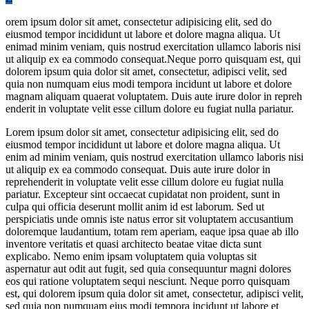
orem ipsum dolor sit amet, consectetur adipisicing elit, sed do
eiusmod tempor incididunt ut labore et dolore magna aliqua. Ut
enimad minim veniam, quis nostrud exercitation ullamco laboris nisi
ut aliquip ex ea commodo consequat.Neque porro quisquam est, qui
dolorem ipsum quia dolor sit amet, consectetur, adipisci velit, sed
quia non numquam eius modi tempora incidunt ut labore et dolore
magnam aliquam quaerat voluptatem. Duis aute irure dolor in repreh
enderit in voluptate velit esse cillum dolore eu fugiat nulla pariatur.
Lorem ipsum dolor sit amet, consectetur adipisicing elit, sed do
eiusmod tempor incididunt ut labore et dolore magna aliqua. Ut
enim ad minim veniam, quis nostrud exercitation ullamco laboris nisi
ut aliquip ex ea commodo consequat. Duis aute irure dolor in
reprehenderit in voluptate velit esse cillum dolore eu fugiat nulla
pariatur. Excepteur sint occaecat cupidatat non proident, sunt in
culpa qui officia deserunt mollit anim id est laborum. Sed ut
perspiciatis unde omnis iste natus error sit voluptatem accusantium
doloremque laudantium, totam rem aperiam, eaque ipsa quae ab illo
inventore veritatis et quasi architecto beatae vitae dicta sunt
explicabo. Nemo enim ipsam voluptatem quia voluptas sit
aspernatur aut odit aut fugit, sed quia consequuntur magni dolores
eos qui ratione voluptatem sequi nesciunt. Neque porro quisquam
est, qui dolorem ipsum quia dolor sit amet, consectetur, adipisci velit,
sed quia non numquam eius modi tempora incidunt ut labore et